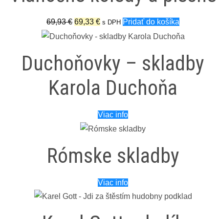
Pôvodná
Aktuálna
69,93
€
69,33
€
Pridať do košíka
s DPH
cena
cena
bola:
je:
Duchoňovky – skladby
69,93 €.
69,33 €.
Karola Duchoňa
Viac info
Rómske skladby
Viac info