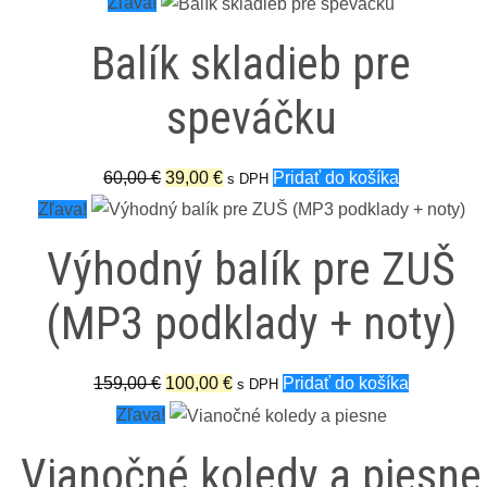
range:
produkt
Zľava!
360,00 €
má
Balík skladieb pre
through
viacero
999,00 €
variantov.
speváčku
Možnosti
si
Pôvodná
Aktuálna
60,00
€
39,00
€
Pridať do košíka
s DPH
môžete
cena
cena
Zľava!
vybrať
bola:
je:
na
Výhodný balík pre ZUŠ
60,00 €.
39,00 €.
stránke
produktu.
(MP3 podklady + noty)
Pôvodná
Aktuálna
159,00
€
100,00
€
Pridať do košíka
s DPH
cena
cena
Zľava!
bola:
je:
Vianočné koledy a piesne
159,00 €.
100,00 €.