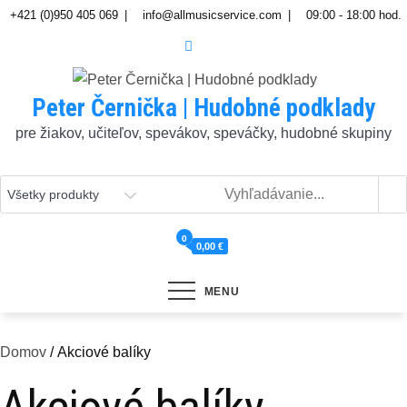
Skip
+421 (0)950 405 069
info@allmusicservice.com
09:00 - 18:00 hod.
to
content
Peter Černička | Hudobné podklady
pre žiakov, učiteľov, spevákov, speváčky, hudobné skupiny
0
0,00 €
MENU
Domov
/ Akciové balíky