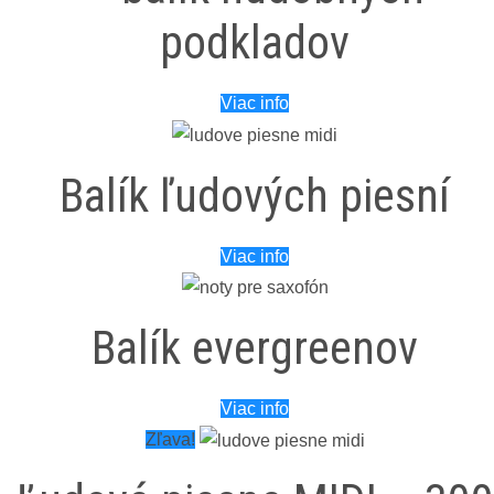
podkladov
Viac info
Balík ľudových piesní
Viac info
Balík evergreenov
Viac info
Zľava!