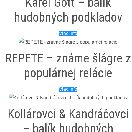
Karel Gott – balík
hudobných podkladov
Viac info
REPETE – známe šlágre z
populárnej relácie
Viac info
Kollárovci & Kandráčovci
– balík hudobných