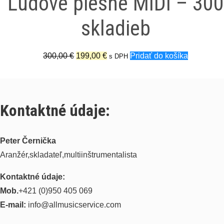
Ľudové piesne MIDI – 300
skladieb
Pôvodná
Aktuálna
300,00
€
199,00
€
Pridať do košíka
s DPH
cena
cena
bola:
je:
300,00 €.
199,00 €.
Kontaktné údaje:
Peter Černička
Aranžér,skladateľ,multiinštrumentalista
Kontaktné údaje:
Mob.
+421 (0)950 405 069
E-mail:
info@allmusicservice.com