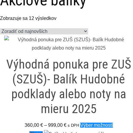
Akciové balíky
Zoradené
Zobrazuje sa 12 výsledkov
podľa
najnovších
Výhodná ponuka pre ZUŠ
(SZUŠ)- Balík Hudobné
podklady alebo noty na
mieru 2025
Price
Tento
360,00
€
–
999,00
€
Výber možností
s DPH