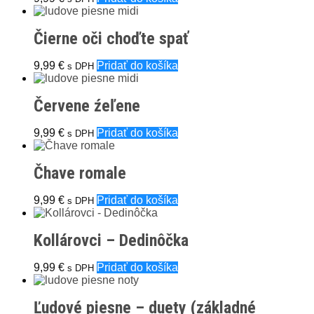
Čierne oči choďte spať
9,99
€
Pridať do košíka
s DPH
Červene źeľene
9,99
€
Pridať do košíka
s DPH
Čhave romale
9,99
€
Pridať do košíka
s DPH
Kollárovci – Dedinôčka
9,99
€
Pridať do košíka
s DPH
Ľudové piesne – duety (základné