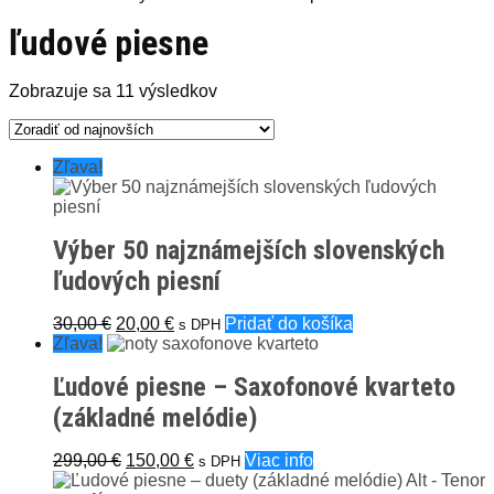
ľudové piesne
Zoradené
Zobrazuje sa 11 výsledkov
podľa
najnovších
Zľava!
Výber 50 najznámejších slovenských
ľudových piesní
Pôvodná
Aktuálna
30,00
€
20,00
€
Pridať do košíka
s DPH
cena
cena
Zľava!
bola:
je:
Ľudové piesne – Saxofonové kvarteto
30,00 €.
20,00 €.
(základné melódie)
Pôvodná
Aktuálna
299,00
€
150,00
€
Viac info
s DPH
cena
cena