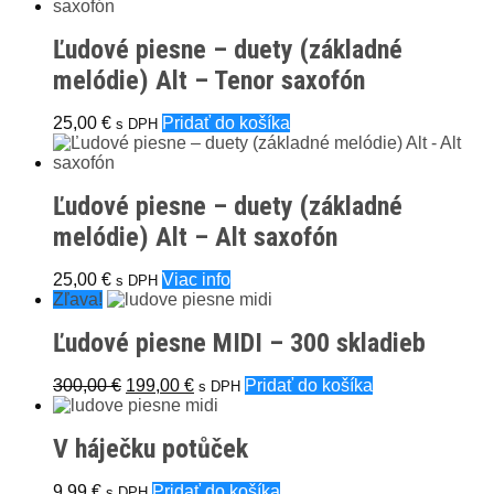
bola:
je:
299,00 €.
150,00 €.
Ľudové piesne – duety (základné
melódie) Alt – Tenor saxofón
25,00
€
Pridať do košíka
s DPH
Ľudové piesne – duety (základné
melódie) Alt – Alt saxofón
25,00
€
Viac info
s DPH
Zľava!
Ľudové piesne MIDI – 300 skladieb
Pôvodná
Aktuálna
300,00
€
199,00
€
Pridať do košíka
s DPH
cena
cena
bola:
je:
V háječku potůček
300,00 €.
199,00 €.
9,99
€
Pridať do košíka
s DPH