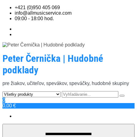
Skip
+421 (0)950 405 069
to
info@allmusicservice.com
content
09:00 - 18:00 hod.
Peter Černička | Hudobné
podklady
pre žiakov, učiteľov, spevákov, speváčky, hudobné skupiny
0
0,00 €