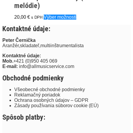
melódie)
Tento
20,00
€
Výber možností
s DPH
produkt
Kontaktné údaje:
má
viacero
variantov.
Peter Černička
Možnosti
Aranžér,skladateľ,multiinštrumentalista
si
môžete
Kontaktné údaje:
vybrať
Mob.
+421 (0)950 405 069
na
E-mail:
info@allmusicservice.com
stránke
produktu.
Obchodné podmienky
Všeobecné obchodné podmienky
Reklamačný poriadok
Ochrana osobných údajov – GDPR
Zásady používania súborov cookie (EÚ)
Spôsob platby: