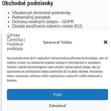
Obchodné podmienky
Všeobecné obchodné podmienky
Reklamačný poriadok
Ochrana osobných údajov – GDPR
Zásady používania súborov cookie (EÚ)
Spôsob platby:
Spravovať Súhlas
Na poskytovanie tých najlepších skúseností používame technológie, ako sú
súbory cookie na ukladanie a/alebo prístup k informáciám o zariadení.
Súhlas s týmito technológiami nám umožní spracovávať údaje, ako je
Copyright (2018-2022) All Music Service, s.r.o.
správanie pri prehliadaní alebo jedinečné ID na tejto stránke. Nesúhlas
alebo odvolanie súhlasu môže nepriaznivo ovplyvniť určité vlastnosti a
funkcie.
Prijať
Odmietnuť