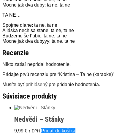
Mocne jak dva duby: ta ne, ta ne
TA NE…
Spojme dlane: ta ne, ta ne
A láska nech sa stane: ta ne, ta ne
Budzeme še l’ubic: ta ne, ta ne
Mocne jak dva dubyyy: ta ne, ta ne
Recenzie
Nikto zatiaľ nepridal hodnotenie.
Pridajte prvú recenziu pre “Kristina – Ta ne (karaoke)”
Musíte byť
prihlásený
pre pridanie hodnotenia.
Súvisiace produkty
Nedvědi – Stánky
9,99
€
Pridať do košíka
s DPH