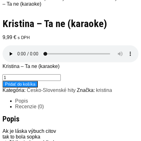
– Ta ne (karaoke)
Kristina – Ta ne (karaoke)
9,99
€
s DPH
Kristina – Ta ne (karaoke)
množstvo
Kristina
Pridať do košíka
-
Kategória:
Česko-Slovenské hity
Značka:
kristina
Ta
ne
Popis
(karaoke)
Recenzie (0)
Popis
Ak je láska výbuch citov
tak to bola sopka