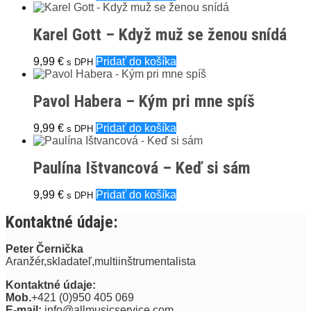
Karel Gott – Když muž se ženou snídá
9,99
€
Pridať do košíka
s DPH
Pavol Habera – Kým pri mne spíš
9,99
€
Pridať do košíka
s DPH
Paulína Ištvancová – Keď si sám
9,99
€
Pridať do košíka
s DPH
Kontaktné údaje:
Peter Černička
Aranžér,skladateľ,multiinštrumentalista
Kontaktné údaje:
Mob.
+421 (0)950 405 069
E-mail:
info@allmusicservice.com