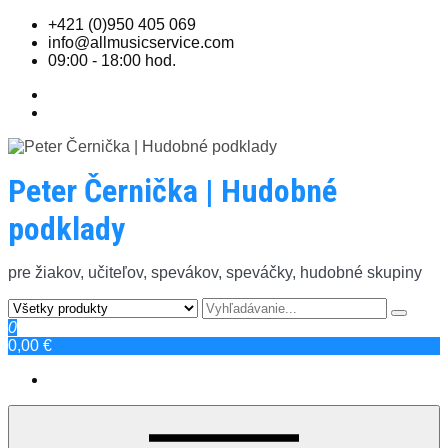
Skip
+421 (0)950 405 069
to
info@allmusicservice.com
content
09:00 - 18:00 hod.
Peter Černička | Hudobné
podklady
pre žiakov, učiteľov, spevákov, speváčky, hudobné skupiny
0
0,00 €