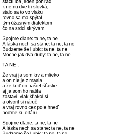
stačil iba jeden pohl’ad
k nemu dve tri slovká,
stalo sa to vo vlaku
rovno sa ma spýtal
tým úžasným dialektom
čo na srdci skrývam
Spojme dlane: ta ne, ta ne
A láska nech sa stane: ta ne, ta ne
Budzeme še l’ubic: ta ne, ta ne
Mocne jak dva duby: ta ne, ta ne
TA NE…
Že vraj ja som krv a mlieko
a on nie je z masla
a že keď on našiel šťastie
aj ja som ho našla
zastavil vlak kl’akol si
a otvoril si náruč
a vraj rovno cez pole hneď
poďme ku oltáru
Spojme dlane: ta ne, ta ne
A láska nech sa stane: ta ne, ta ne
Budzeme še l’ubic: ta ne, ta ne