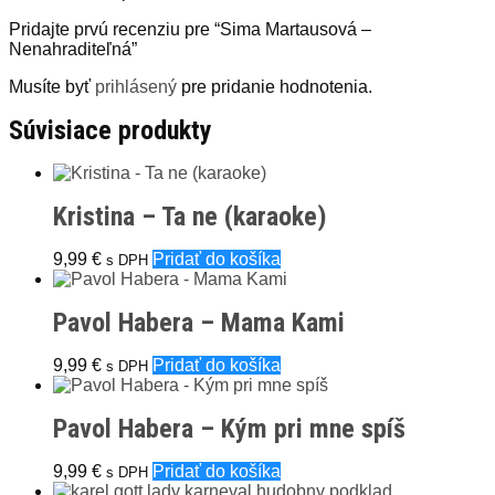
Pridajte prvú recenziu pre “Sima Martausová –
Nenahraditeľná”
Musíte byť
prihlásený
pre pridanie hodnotenia.
Súvisiace produkty
Kristina – Ta ne (karaoke)
9,99
€
Pridať do košíka
s DPH
Pavol Habera – Mama Kami
9,99
€
Pridať do košíka
s DPH
Pavol Habera – Kým pri mne spíš
9,99
€
Pridať do košíka
s DPH