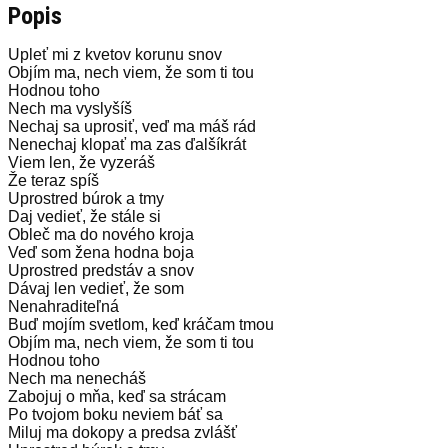
Popis
Upleť mi z kvetov korunu snov
Objím ma, nech viem, že som ti tou
Hodnou toho
Nech ma vyslyšíš
Nechaj sa uprosiť, veď ma máš rád
Nenechaj klopať ma zas ďalšíkrát
Viem len, že vyzeráš
Že teraz spíš
Uprostred búrok a tmy
Daj vedieť, že stále si
Obleč ma do nového kroja
Veď som žena hodna boja
Uprostred predstáv a snov
Dávaj len vedieť, že som
Nenahraditeľná
Buď mojím svetlom, keď kráčam tmou
Objím ma, nech viem, že som ti tou
Hodnou toho
Nech ma nenecháš
Zabojuj o mňa, keď sa strácam
Po tvojom boku neviem báť sa
Miluj ma dokopy a predsa zvlášť