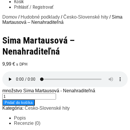
Košík
Prihlásiť / Registrovať
Domov
/
Hudobné podklady
/
Česko-Slovenské hity
/ Sima
Martausová – Nenahraditeľná
Sima Martausová –
Nenahraditeľná
9,99
€
s DPH
množstvo Sima Martausová - Nenahraditeľná
Pridať do košíka
Kategória:
Česko-Slovenské hity
Popis
Recenzie (0)