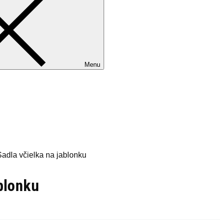
Menu
adla včielka na jablonku
blonku