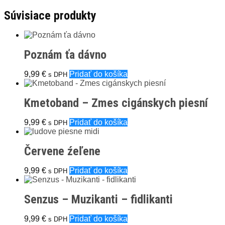
Súvisiace produkty
Poznám ťa dávno
9,99
€
Pridať do košíka
s DPH
Kmetoband – Zmes cigánskych piesní
9,99
€
Pridať do košíka
s DPH
Červene źeľene
9,99
€
Pridať do košíka
s DPH
Senzus – Muzikanti – fidlikanti
9,99
€
Pridať do košíka
s DPH