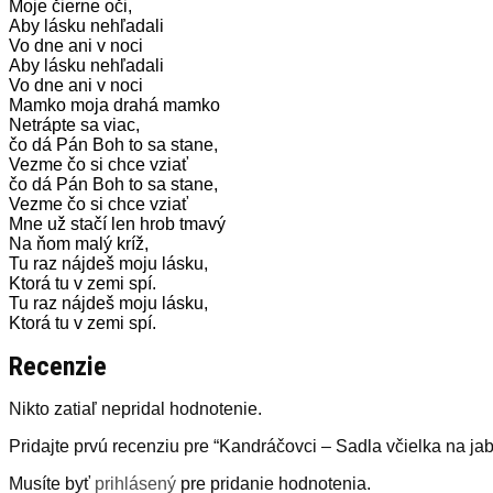
Moje čierne oči,
Aby lásku nehľadali
Vo dne ani v noci
Aby lásku nehľadali
Vo dne ani v noci
Mamko moja drahá mamko
Netrápte sa viac,
čo dá Pán Boh to sa stane,
Vezme čo si chce vziať
čo dá Pán Boh to sa stane,
Vezme čo si chce vziať
Mne už stačí len hrob tmavý
Na ňom malý kríž,
Tu raz nájdeš moju lásku,
Ktorá tu v zemi spí.
Tu raz nájdeš moju lásku,
Ktorá tu v zemi spí.
Recenzie
Nikto zatiaľ nepridal hodnotenie.
Pridajte prvú recenziu pre “Kandráčovci – Sadla včielka na ja
Musíte byť
prihlásený
pre pridanie hodnotenia.