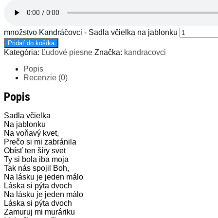
množstvo Kandráčovci - Sadla včielka na jablonku
Pridať do košíka
Kategória:
Ľudové piesne
Značka:
kandracovci
Popis
Recenzie (0)
Popis
Sadla včielka
Na jablonku
Na voňavý kvet,
Prečo si mi zabránila
Obísť ten šíry svet
Ty si bola iba moja
Tak nás spojil Boh,
Na lásku je jeden málo
Láska si pýta dvoch
Na lásku je jeden málo
Láska si pýta dvoch
Zamuruj mi muráriku