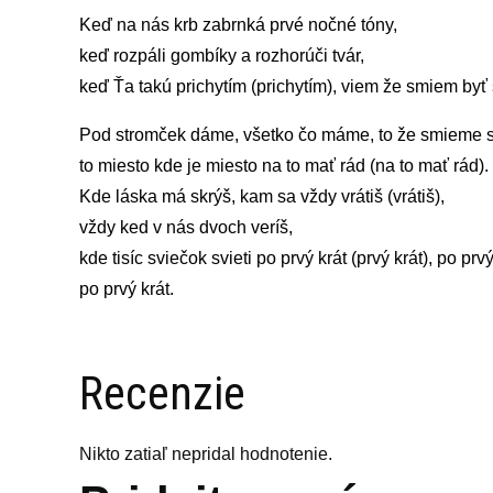
Keď na nás krb zabrnká prvé nočné tóny,
keď rozpáli gombíky a rozhorúči tvár,
keď Ťa takú prichytím (prichytím), viem že smiem byť
Pod stromček dáme, všetko čo máme, to že smieme sn
to miesto kde je miesto na to mať rád (na to mať rád).
Kde láska má skrýš, kam sa vždy vrátiš (vrátiš),
vždy ked v nás dvoch veríš,
kde tisíc sviečok svieti po prvý krát (prvý krát), po prvý
po prvý krát.
Recenzie
Nikto zatiaľ nepridal hodnotenie.