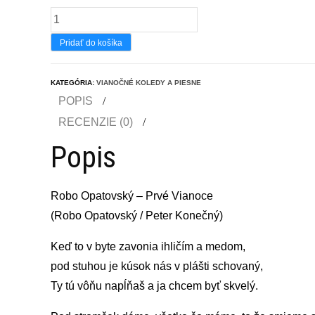
množstvo
Robo
Pridať do košíka
Opatovsky
-
KATEGÓRIA:
VIANOČNÉ KOLEDY A PIESNE
Beata
POPIS
Dubasova
RECENZIE (0)
-
Popis
Prve
Vianoce
Robo Opatovský – Prvé Vianoce
(Robo Opatovský / Peter Konečný)
Keď to v byte zavonia ihličím a medom,
pod stuhou je kúsok nás v plášti schovaný,
Ty tú vôňu napĺňaš a ja chcem byť skvelý.