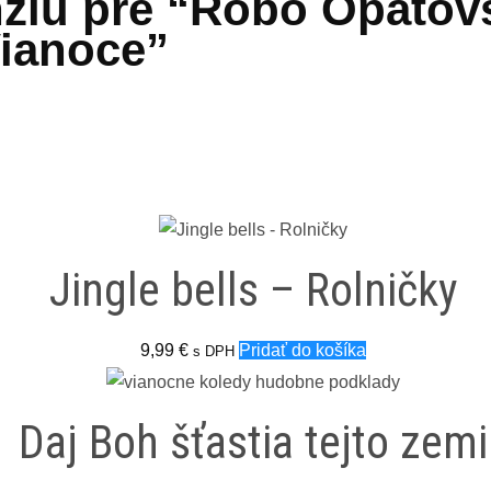
nziu pre “Robo Opatov
ianoce”
Jingle bells – Rolničky
9,99
€
Pridať do košíka
s DPH
Daj Boh šťastia tejto zemi