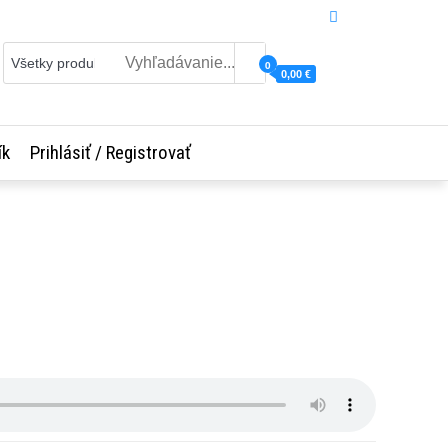
0
0,00 €
ík
Prihlásiť / Registrovať