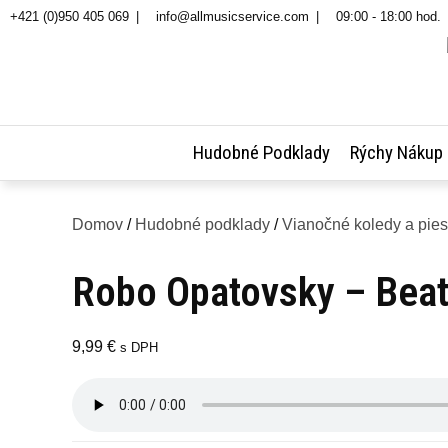
Skip
+421 (0)950 405 069
info@allmusicservice.com
09:00 - 18:00 hod.
to
content
Hudobné Podklady
Rýchy Nákup
Domov
/
Hudobné podklady
/
Vianočné koledy a pie
Robo Opatovsky – Beat
9,99
€
s DPH