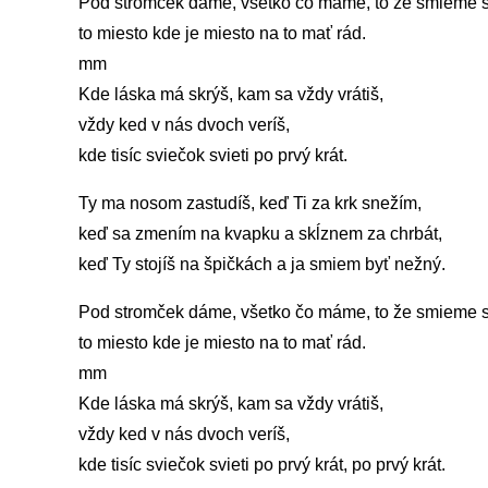
Pod stromček dáme, všetko čo máme, to že smieme s
to miesto kde je miesto na to mať rád.
mm
Kde láska má skrýš, kam sa vždy vrátiš,
vždy ked v nás dvoch veríš,
kde tisíc sviečok svieti po prvý krát.
Ty ma nosom zastudíš, keď Ti za krk snežím,
keď sa zmením na kvapku a skĺznem za chrbát,
keď Ty stojíš na špičkách a ja smiem byť nežný.
Pod stromček dáme, všetko čo máme, to že smieme s
to miesto kde je miesto na to mať rád.
mm
Kde láska má skrýš, kam sa vždy vrátiš,
vždy ked v nás dvoch veríš,
kde tisíc sviečok svieti po prvý krát, po prvý krát.