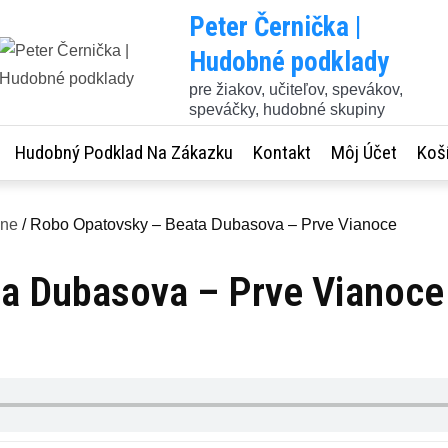
Peter Černička |
Hudobné podklady
pre žiakov, učiteľov, spevákov,
speváčky, hudobné skupiny
Hudobný Podklad Na Zákazku
Kontakt
Môj Účet
Koš
sne
/ Robo Opatovsky – Beata Dubasova – Prve Vianoce
a Dubasova – Prve Vianoce