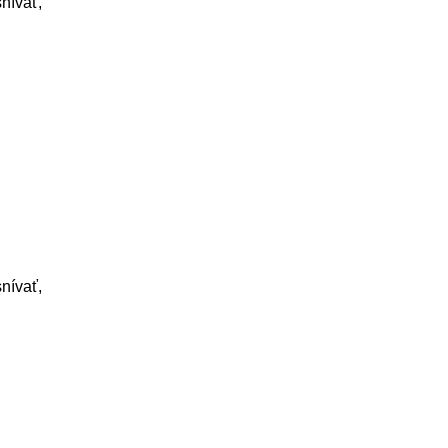
nívať,
nívať,