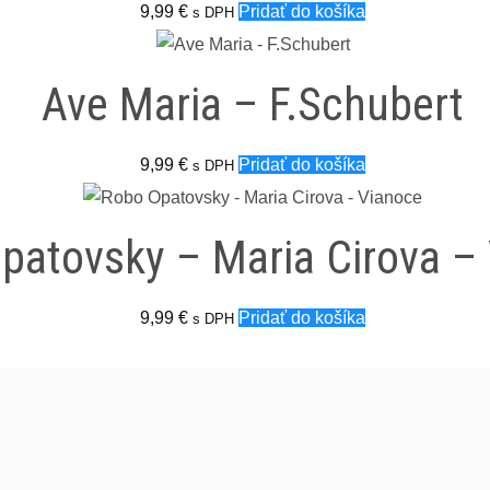
9,99
€
Pridať do košíka
s DPH
Ave Maria – F.Schubert
9,99
€
Pridať do košíka
s DPH
patovsky – Maria Cirova –
9,99
€
Pridať do košíka
s DPH