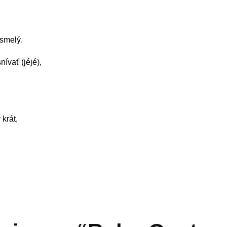
 smelý.
ívať (jéjé),
 krát,